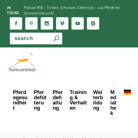
Podcast #59 - Trinken, Schwitzen, Elektrolyte – was Pferde bei
IM
TREND:
Sommerhitze wirkl...
Pferd
Pfer
Pfer
Trainin
Wei
M
egesu
defüt
deh
g &
terb
ed
ndhei
teru
altu
Verhalt
ildu
iat
t
ng
ng
en
ng
he
k