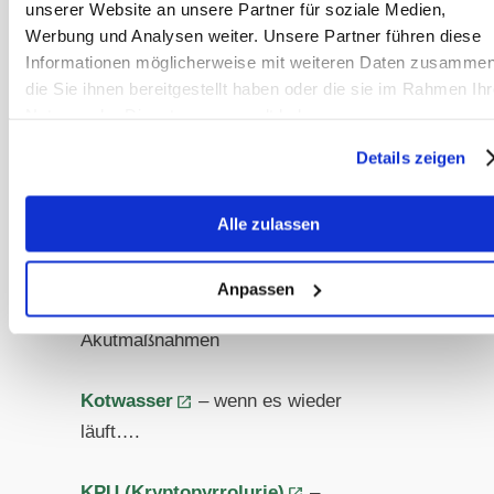
ein Symptom
unserer Website an unsere Partner für soziale Medien,
Werbung und Analysen weiter. Unsere Partner führen diese
Informationen möglicherweise mit weiteren Daten zusammen
Infektionskrankheiten der Hufe
–
die Sie ihnen bereitgestellt haben oder die sie im Rahmen Ihr
Strahlfäule, Abszesse, White Line
Nutzung der Dienste gesammelt haben.
Disease & Co: Nicht nur ein
Schlammauslauf-Problem!
Details zeigen
Insulinresistenz
– Viel häufiger als
Alle zulassen
man denkt!
Anpassen
Kolik
– Hintergründe, Prophylaxe,
Akutmaßnahmen
Kotwasser
– wenn es wieder
läuft….
KPU (Kryptopyrrolurie)
–