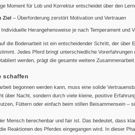
ige Moment für Lob und Korrektur entscheidet über den Lern
 Ziel
– Überforderung zerstört Motivation und Vertrauen
 Individuelle Herangehensweise je nach Temperament und V
f die Bodenarbeit ist ein entscheidender Schritt, der über E
stimmt. Jedes Pferd bringt unterschiedliche Vorerfahrungen m
etabliert werden, prägt die gesamte weitere Zusammenarbeit 
e schaffen
narbeit begonnen werden kann, muss eine solide Vertrauens
ht über Nacht, sondern durch viele kleine, positive Erfahru
zen, Füttern oder einfach beim stillen Beisammensein – si
er Mensch berechenbar und fair ist. Das bedeutet, dass klar
e Reaktionen des Pferdes eingegangen wird. In dieser Phas