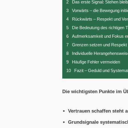
2
Das erste Signal: Stehen blei
3
Vorwärts – die Bewegung initi
4
Rückwärts – Respekt und Ver
5
Die Bedeutung des richtigen 
6
Aufmerksamkeit und Fokus e
7
Grenzen setzen und Respekt 
8
Individuelle Herangehensweis
9
Häufige Fehler vermeiden
10
Fazit – Geduld und Systemat
Die wichtigsten Punkte im Üb
Vertrauen schaffen steht a
Grundsignale systematisc