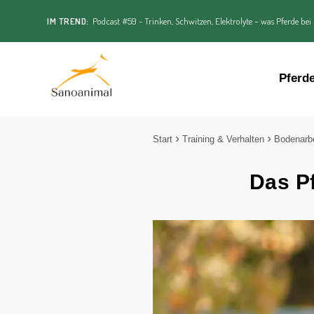
IM TREND:
Podcast #59 - Trinken, Schwitzen, Elektrolyte – was Pferde bei
Pferd
Start
Training & Verhalten
Bodenarbe
Das Pf