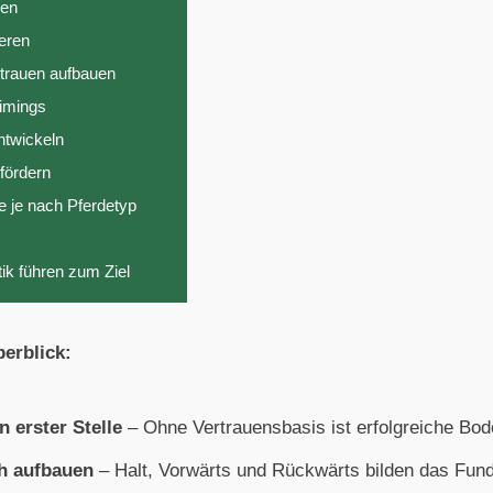
ben
ieren
trauen aufbauen
Timings
ntwickeln
fördern
e je nach Pferdetyp
ik führen zum Ziel
erblick:
n erster Stelle
– Ohne Vertrauensbasis ist erfolgreiche Bod
h aufbauen
– Halt, Vorwärts und Rückwärts bilden das Fun