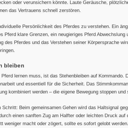
ecken oder verunsichern könnte. Laute Geräusche, plötzlic
en das Vertrauens schnell zerstören.
individuelle Persönlichkeit des Pferdes zu verstehen. Ein än
es Pferd klare Grenzen, ein neugieriges Pferd Abwechslung 
ung des Pferdes und das Verstehen seiner Körpersprache wird
ringen.
n bleiben
s Pferd lernen muss, ist das Stehenbleiben auf Kommando. Di
narbeit und essentiell für die Sicherheit. Das Stimmkommand
ltung kombiniert werden – die eigene Bewegung stoppen und s
 Schritt: Beim gemeinsamen Gehen wird das Haltsignal gege
 durch einen sanften Zug am Halfter oder leichten Druck auf 
tt weniger macht oder zögert, sollte es sofort gelobt werde