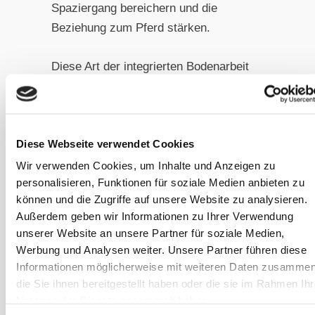
Spaziergang bereichern und die
Beziehung zum Pferd stärken.
Diese Art der integrierten Bodenarbeit
hat den Vorteil, dass sie natürlich und
ungezwungen stattfindet. Das Pferd
lernt, dass die erlernten Signale nicht
Diese Webseite verwendet Cookies
nur auf dem Trainingsplatz gelten,
sondern überall dort, wo Mensch und
Wir verwenden Cookies, um Inhalte und Anzeigen zu
personalisieren, Funktionen für soziale Medien anbieten zu
Pferd gemeinsame Zeit verbringen.
können und die Zugriffe auf unsere Website zu analysieren.
Dies schafft beiderseitiges Vertrauen
Außerdem geben wir Informationen zu Ihrer Verwendung
und macht sowohl das Pferd zu einem
unserer Website an unsere Partner für soziale Medien,
angenehmeren und sichereren
Werbung und Analysen weiter. Unsere Partner führen diese
Begleiter für den Menschen, aber
Informationen möglicherweise mit weiteren Daten zusammen
umgekehrt auch den Menschen zu
die Sie ihnen bereitgestellt haben oder die sie im Rahmen Ihr
Nutzung der Dienste gesammelt haben.
einem verlässlichen Partner für das