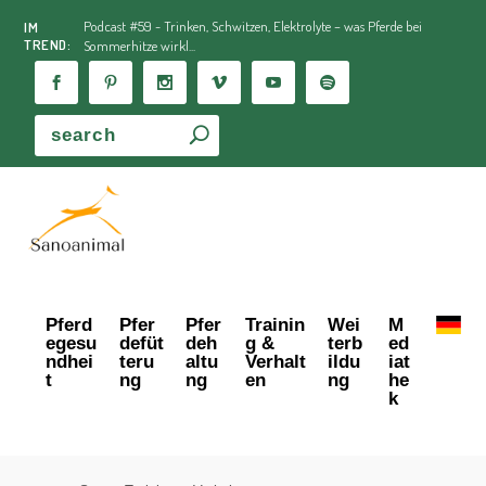
Podcast #59 - Trinken, Schwitzen, Elektrolyte – was Pferde bei
IM
TREND:
Sommerhitze wirkl...
Pferd
Pfer
Pfer
Trainin
Wei
M
egesu
defüt
deh
g &
terb
ed
ndhei
teru
altu
Verhalt
ildu
iat
t
ng
ng
en
ng
he
k