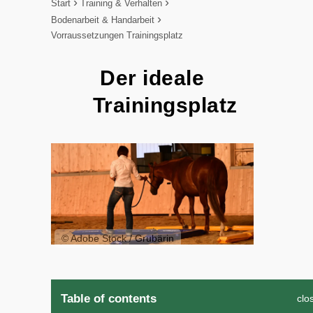
Start
Training & Verhalten
Bodenarbeit & Handarbeit
Vorraussetzungen Trainingsplatz
Der ideale
Trainingsplatz
© Adobe Stock / Grubärin
Table of contents
clo