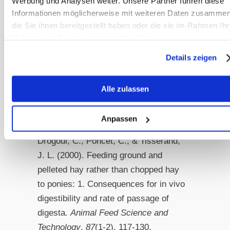
Werbung und Analysen weiter. Unsere Partner führen diese
David Frape, Equine Nutrition and
Informationen möglicherweise mit weiteren Daten zusammen
die Sie ihnen bereitgestellt haben oder die sie im Rahmen Ihr
Feeding, Blackwell Publishing, 2009,
Nutzung der Dienste gesammelt haben.
ISBN 978-1-4051-0598-9
Details zeigen
Geor, Harris, Coenen, Equine Applied
and Clinical Nutrition, Saunders
Alle zulassen
Elsevier, 2013, ISBN 978-0-7020-
3422-0
Anpassen
Drogoul, C., Poncet, C., & Tisserand,
J. L. (2000). Feeding ground and
pelleted hay rather than chopped hay
to ponies: 1. Consequences for in vivo
digestibility and rate of passage of
digesta.
Animal Feed Science and
Technology
,
87
(1-2), 117-130.