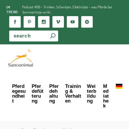
Podcast #59 - Trinken, Schwitzen, Elektrolyte – was Pferde bei
IM
TREND:
Sommerhitze wirkl...
Pferd
Pfer
Pfer
Trainin
Wei
M
egesu
defüt
deh
g &
terb
ed
ndhei
teru
altu
Verhalt
ildu
iat
t
ng
ng
en
ng
he
k