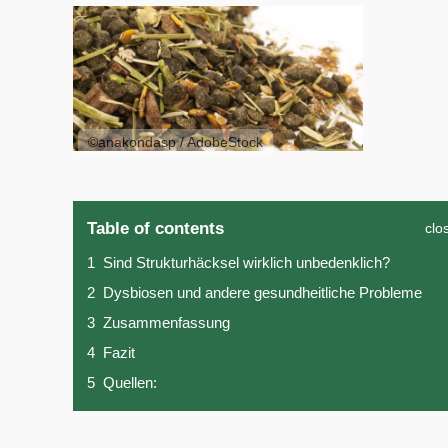
©anakondasp / AdobeStock
Table of contents
clo
1
Sind Strukturhäcksel wirklich unbedenklich?
2
Dysbiosen und andere gesundheitliche Probleme
3
Zusammenfassung
4
Fazit
5
Quellen: